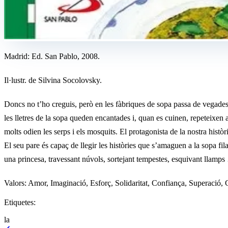
Madrid: Ed. San Pablo, 2008.
Il·lustr. de Silvina Socolovsky.
Doncs no t’ho creguis, però en les fàbriques de sopa passa de vegades
les lletres de la sopa queden encantades i, quan es cuinen, repeteixen a
molts odien les serps i els mosquits. El protagonista de la nostra històr
El seu pare és capaç de llegir les històries que s’amaguen a la sopa fil
una princesa, travessant núvols, sortejant tempestes, esquivant llamp
Valors: Amor, Imaginació, Esforç, Solidaritat, Confiança, Superació, 
Etiquetes:
la