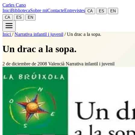
Carles Cano
Inici
Biblioteca
Sobre mi
Contacte
Entrevistes
CA
ES
EN
CA
ES
EN
Inici
/
Narrativa infantil i juvenil
/
Un drac a la sopa.
Un drac a la sopa.
2 de diciembre de 2008
Valencià
Narrativa infantil i juvenil