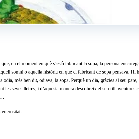
 que, en el moment en què s’està fabricant la sopa, la persona encarreg
quell somni o aquella història en què el fabricant de sopa pensava. Hi ha
ia odia, més ben dit, odiava, la sopa. Perquè un dia, gràcies al seu pare,
ant les seves lletres, i d’aquesta manera descobreix el seu fill aventures
s …
Generositat.