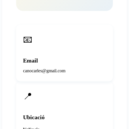
📧
Email
canocarles@gmail.com
📍
Ubicació