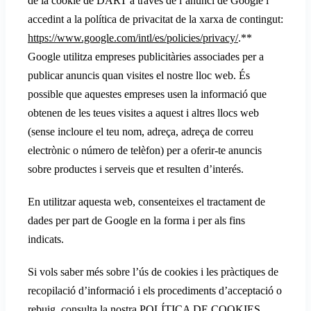
de la cookie de DART a través de l’anunci de Google i
accedint a la política de privacitat de la xarxa de contingut:
https://www.google.com/intl/es/policies/privacy/
.**
Google utilitza empreses publicitàries associades per a
publicar anuncis quan visites el nostre lloc web. És
possible que aquestes empreses usen la informació que
obtenen de les teues visites a aquest i altres llocs web
(sense incloure el teu nom, adreça, adreça de correu
electrònic o número de telèfon) per a oferir-te anuncis
sobre productes i serveis que et resulten d’interés.
En utilitzar aquesta web, consenteixes el tractament de
dades per part de Google en la forma i per als fins
indicats.
Si vols saber més sobre l’ús de cookies i les pràctiques de
recopilació d’informació i els procediments d’acceptació o
rebuig, consulta la nostra POLÍTICA DE COOKIES.