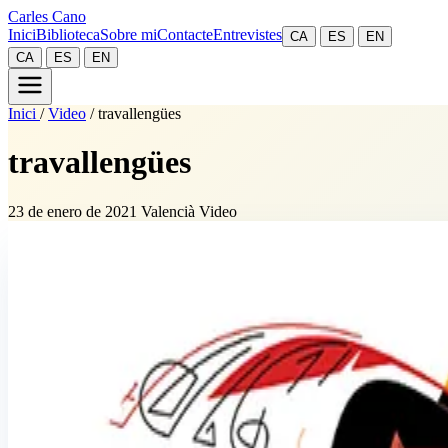
Carles Cano
Inici
Biblioteca
Sobre mi
Contacte
Entrevistes
CA
ES
EN
CA
ES
EN
Inici
/
Video
/
travallengües
travallengües
23 de enero de 2021
Valencià
Video