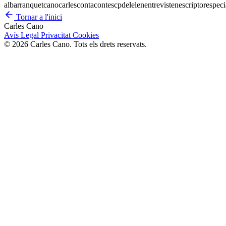
al
barranquet
cano
carles
contacontes
cp
del
el
en
entrevisten
escriptor
especi
Tornar a l'inici
Carles Cano
Avís Legal
Privacitat
Cookies
© 2026 Carles Cano. Tots els drets reservats.