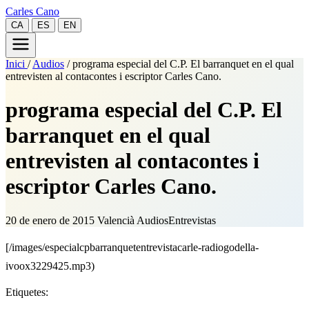
Carles Cano
CA
ES
EN
Inici
/
Audios
/
programa especial del C.P. El barranquet en el qual
entrevisten al contacontes i escriptor Carles Cano.
programa especial del C.P. El
barranquet en el qual
entrevisten al contacontes i
escriptor Carles Cano.
20 de enero de 2015
Valencià
Audios
Entrevistas
[/images/especialcpbarranquetentrevistacarle-radiogodella-
ivoox3229425.mp3)
Etiquetes: