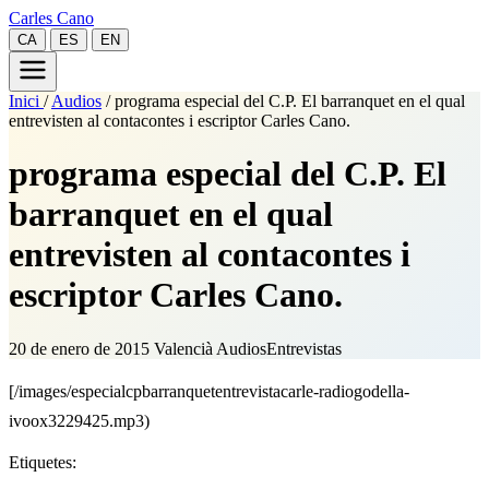
Carles Cano
CA
ES
EN
Inici
/
Audios
/
programa especial del C.P. El barranquet en el qual
entrevisten al contacontes i escriptor Carles Cano.
programa especial del C.P. El
barranquet en el qual
entrevisten al contacontes i
escriptor Carles Cano.
20 de enero de 2015
Valencià
Audios
Entrevistas
[/images/especialcpbarranquetentrevistacarle-radiogodella-
ivoox3229425.mp3)
Etiquetes: