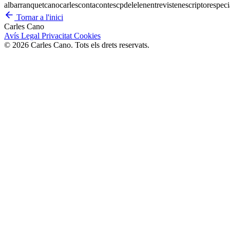
al
barranquet
cano
carles
contacontes
cp
del
el
en
entrevisten
escriptor
especi
Tornar a l'inici
Carles Cano
Avís Legal
Privacitat
Cookies
© 2026 Carles Cano. Tots els drets reservats.