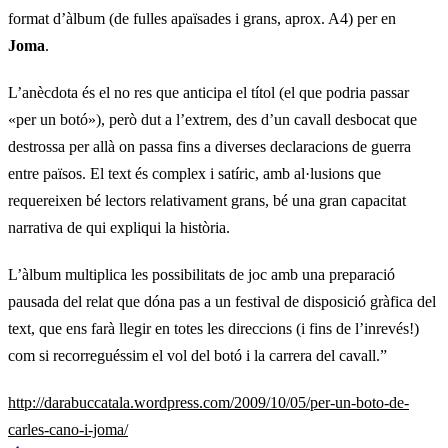
format d’àlbum (de fulles apaïsades i grans, aprox. A4) per en
Joma
.
L’anècdota és el no res que anticipa el títol (el que podria passar
«per un botó»), però dut a l’extrem, des d’un cavall desbocat que
destrossa per allà on passa fins a diverses declaracions de guerra
entre països. El text és complex i satíric, amb al·lusions que
requereixen bé lectors relativament grans, bé una gran capacitat
narrativa de qui expliqui la història.
L’àlbum multiplica les possibilitats de joc amb una preparació
pausada del relat que dóna pas a un festival de disposició gràfica del
text, que ens farà llegir en totes les direccions (i fins de l’inrevés!)
com si recorreguéssim el vol del botó i la carrera del cavall.”
http://darabuccatala.wordpress.com/2009/10/05/per-un-boto-de-
carles-cano-i-joma/