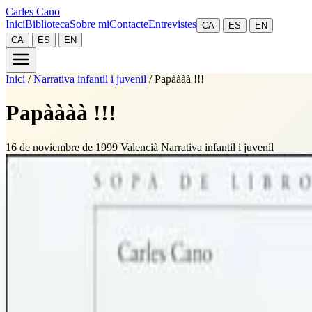
Carles Cano
Inici
Biblioteca
Sobre mi
Contacte
Entrevistes
CA
ES
EN
CA
ES
EN
Inici
/
Narrativa infantil i juvenil
/
Papàààà !!!
Papàààà !!!
16 de noviembre de 1999
Valencià
Narrativa infantil i juvenil