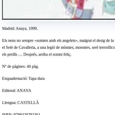
Madrid: Anaya, 1999.
Els nens no sempre «somien amb els angelets», malgrat el desig de la G
el Setè de Cavalleria, a una legió de mòmies, monstres, serè terrorífi
els perills … Després, arriba el somni feliç.
Nº de pàgines: 40 pàg.
Enquadernació: Tapa dura
Editoral: ANAYA
Llengua: CASTELLÀ
ISBN: 9788420792361