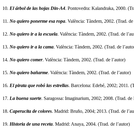
El árbol de las hojas Din-A4
. Pontovedra: Kalandraka, 2000. (Trad
No quiero ponerme esa ropa
. València: Tàndem, 2002. (Trad. de 
No quiero ir a la escuela
. València: Tàndem, 2002. (Trad. de l’au
No quiero ir a la cama
. València: Tàndem, 2002. (Trad. de l’auto
No quiero comer
. València: Tàndem, 2002. (Trad. de l’autor)
No quiero bañarme
. València: Tàndem, 2002. (Trad. de l’autor)
El pirata que robó las estrellas
. Barcelona: Edebé, 2002; 2011. (T
La buena suerte
. Saragossa: Imaginarium, 2002; 2008. (Trad. de l’
Caperucita de colores
. Madrid: Bruño, 2004; 2013. (Trad. de l’au
Historia de una receta
. Madrid: Anaya, 2004. (Trad. de l’autor)