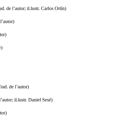
. de l’autor; il.lustr. Carlos Ortín)
l’autor)
tor)
r)
rad. de l’autor)
autor; il.lustr. Daniel Sesé)
tor)