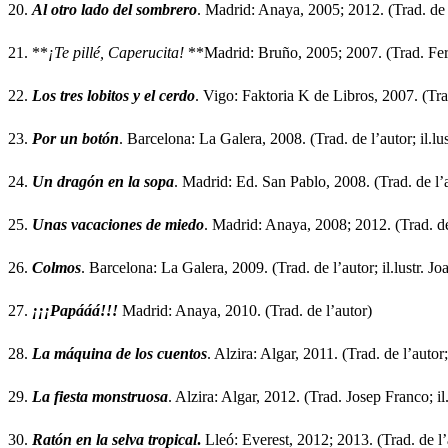
Al otro lado del sombrero
. Madrid: Anaya, 2005; 2012. (Trad. de 
**
¡Te pillé, Caperucita!
**Madrid: Bruño, 2005; 2007. (Trad. Ferr
Los tres lobitos y el cerdo
. Vigo: Faktoria K de Libros, 2007. (Trad
Por un botón
. Barcelona: La Galera, 2008. (Trad. de l’autor; il.lu
Un dragón en la sopa
. Madrid: Ed. San Pablo, 2008. (Trad. de l’a
Unas vacaciones de miedo
. Madrid: Anaya, 2008; 2012. (Trad. de 
Colmos
. Barcelona: La Galera, 2009. (Trad. de l’autor; il.lustr. J
¡¡¡Papááá!!!
Madrid: Anaya, 2010. (Trad. de l’autor)
La máquina de los cuentos
. Alzira: Algar, 2011. (Trad. de l’autor
La fiesta monstruosa
. Alzira: Algar, 2012. (Trad. Josep Franco; i
Ratón en la selva tropical
.
Lleó: Everest, 2012; 2013. (Trad. de l’a