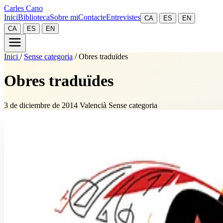
Carles Cano
Inici
Biblioteca
Sobre mi
Contacte
Entrevistes
CA
ES
EN
CA
ES
EN
Inici
/
Sense categoria
/
Obres traduïdes
Obres traduïdes
3 de diciembre de 2014
Valencià
Sense categoria