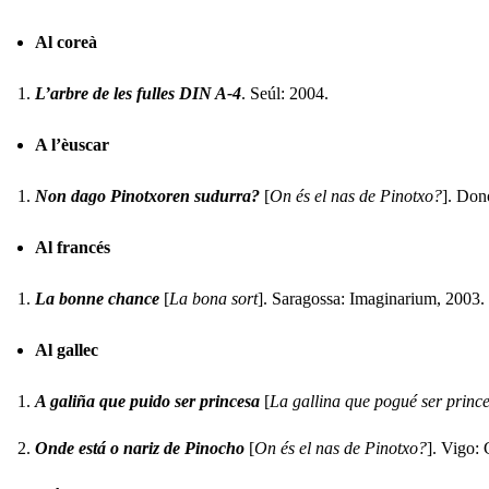
Al coreà
L’arbre de les fulles DIN A-4
. Seúl: 2004.
A l’èuscar
Non dago Pinotxoren sudurra?
[
On és el nas de Pinotxo?
]. Don
Al francés
La bonne chance
[
La bona sort
]. Saragossa: Imaginarium, 2003. (
Al gallec
A galiña que puido ser princesa
[
La gallina que pogué ser princ
Onde está o nariz de Pinocho
[
On és el nas de Pinotxo?
]. Vigo: 