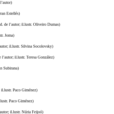
l’autor)
an Estellés)
. de l’autor; il.lustr. Oliveiro Dumas)
str. Joma)
utor; il.lustr. Silvina Socolovsky)
l’autor; il.lustr. Teresa González)
oan Subirana)
; il.lustr. Paco Giménez)
l.lustr. Paco Giménez)
utor; il.lustr. Núria Feijoó)