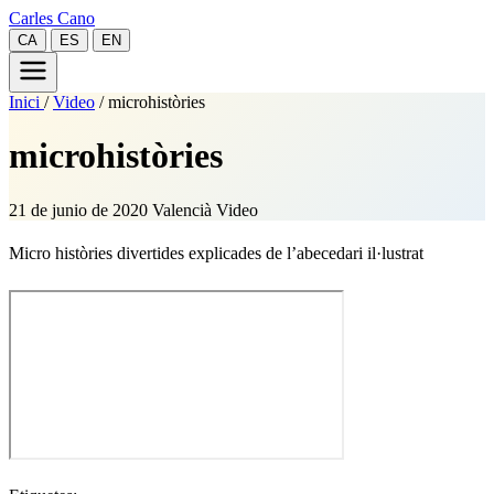
Carles Cano
CA
ES
EN
Inici
/
Video
/
microhistòries
microhistòries
21 de junio de 2020
Valencià
Video
Micro històries divertides explicades de l’abecedari il·lustrat