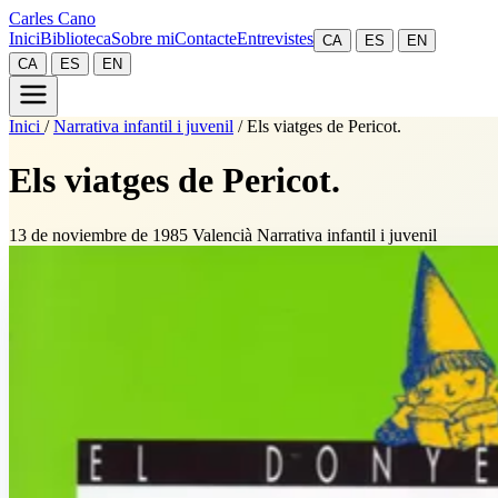
Carles Cano
Inici
Biblioteca
Sobre mi
Contacte
Entrevistes
CA
ES
EN
CA
ES
EN
Inici
/
Narrativa infantil i juvenil
/
Els viatges de Pericot.
Els viatges de Pericot.
13 de noviembre de 1985
Valencià
Narrativa infantil i juvenil