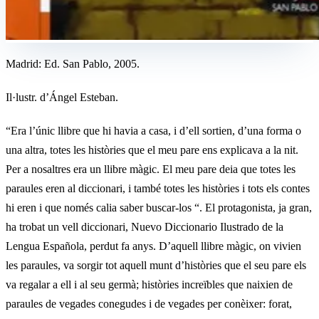
Madrid: Ed. San Pablo, 2005.
Il·lustr. d’Ángel Esteban.
“Era l’únic llibre que hi havia a casa, i d’ell sortien, d’una forma o
una altra, totes les històries que el meu pare ens explicava a la nit.
Per a nosaltres era un llibre màgic. El meu pare deia que totes les
paraules eren al diccionari, i també totes les històries i tots els contes
hi eren i que només calia saber buscar-los “. El protagonista, ja gran,
ha trobat un vell diccionari, Nuevo Diccionario Ilustrado de la
Lengua Española, perdut fa anys. D’aquell llibre màgic, on vivien
les paraules, va sorgir tot aquell munt d’històries que el seu pare els
va regalar a ell i al seu germà; històries increïbles que naixien de
paraules de vegades conegudes i de vegades per conèixer: forat,