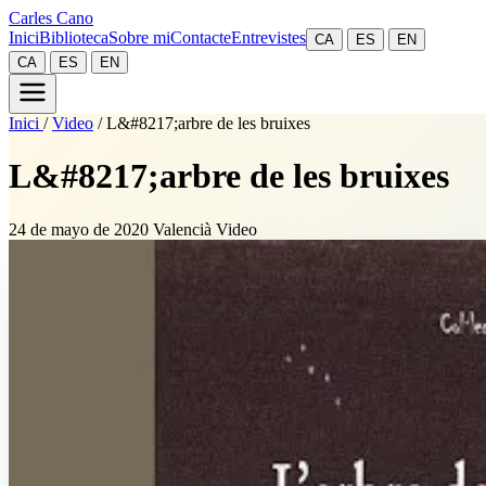
Carles Cano
Inici
Biblioteca
Sobre mi
Contacte
Entrevistes
CA
ES
EN
CA
ES
EN
Inici
/
Video
/
L&#8217;arbre de les bruixes
L&#8217;arbre de les bruixes
24 de mayo de 2020
Valencià
Video