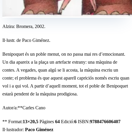
Alzira: Bromera, 2002.
Il·lustr. de Paco Giménez.
Benipoquet és un poble menut, on no passa mai res d’emocionant.
Un dia apareix a la plaça un artefacte estrany: una màquina de
contes. A vegades, quan algú se li acosta, la màquina escriu un
conte; el problema és que aquest aparell capriciós només escriu quan
vol i a qui vol. A partir d’aquell moment, tot el poble de Benipoquet
estarà pendent de la màquina prodigiosa.
Autor/a:**Carles Cano
** Format:
13×20,5
Pàgines
64
Edició:
6
ISBN:
9788476606407
Il·lustrador:
Paco Giménez