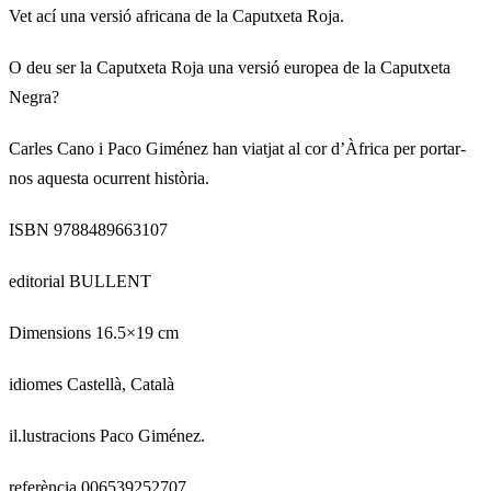
Vet ací una versió africana de la Caputxeta Roja.
O deu ser la Caputxeta Roja una versió europea de la Caputxeta
Negra?
Carles Cano i Paco Giménez han viatjat al cor d’Àfrica per portar-
nos aquesta ocurrent història.
ISBN 9788489663107
editorial BULLENT
Dimensions 16.5×19 cm
idiomes Castellà, Català
il.lustracions Paco Giménez.
referència 006539252707