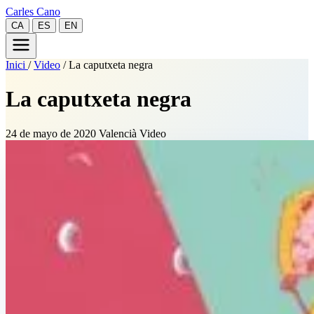
Carles Cano
CA
ES
EN
Inici
/
Video
/
La caputxeta negra
La caputxeta negra
24 de mayo de 2020
Valencià
Video