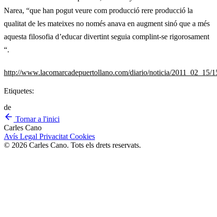
Narea, “que han pogut veure com producció rere producció la
qualitat de les mateixes no només anava en augment sinó que a més
aquesta filosofia d’educar divertint seguia complint-se rigorosament
“.
http://www.lacomarcadepuertollano.com/diario/noticia/2011_02_15/1
Etiquetes:
de
Tornar a l'inici
Carles Cano
Avís Legal
Privacitat
Cookies
© 2026 Carles Cano. Tots els drets reservats.