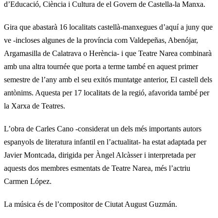
d’Educació, Ciència i Cultura de el Govern de Castella-la Manxa.
Gira que abastarà 16 localitats castellà-manxegues d’aquí a juny que
ve -incloses algunes de la província com Valdepeñas, Abenójar,
Argamasilla de Calatrava o Herència- i que Teatre Narea combinarà
amb una altra tournée que porta a terme també en aquest primer
semestre de l’any amb el seu exitós muntatge anterior, El castell dels
antònims. Aquesta per 17 localitats de la regió, afavorida també per
la Xarxa de Teatres.
L’obra de Carles Cano -considerat un dels més importants autors
espanyols de literatura infantil en l’actualitat- ha estat adaptada per
Javier Montcada, dirigida per Àngel Alcàsser i interpretada per
aquests dos membres esmentats de Teatre Narea, més l’actriu
Carmen López.
La música és de l’compositor de Ciutat August Guzmán.