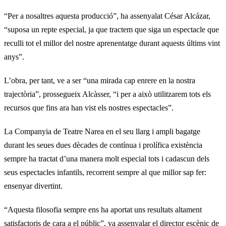
“Per a nosaltres aquesta producció”, ha assenyalat César Alcázar,
“suposa un repte especial, ja que tractem que siga un espectacle que
reculli tot el millor del nostre aprenentatge durant aquests últims vint
anys”.
L’obra, per tant, ve a ser “una mirada cap enrere en la nostra
trajectòria”, prossegueix Alcàsser, “i per a això utilitzarem tots els
recursos que fins ara han vist els nostres espectacles”.
La Companyia de Teatre Narea en el seu llarg i ampli bagatge
durant les seues dues dècades de contínua i prolífica existència
sempre ha tractat d’una manera molt especial tots i cadascun dels
seus espectacles infantils, recorrent sempre al que millor sap fer:
ensenyar divertint.
“Aquesta filosofia sempre ens ha aportat uns resultats altament
satisfactoris de cara a el públic”, va assenyalar el director escènic de