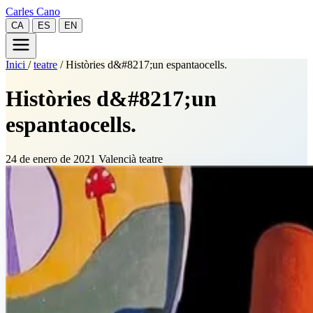
Carles Cano
CA
ES
EN
Inici
/
teatre
/
Històries d&#8217;un espantaocells.
Històries d&#8217;un
espantaocells.
24 de enero de 2021
Valencià
teatre