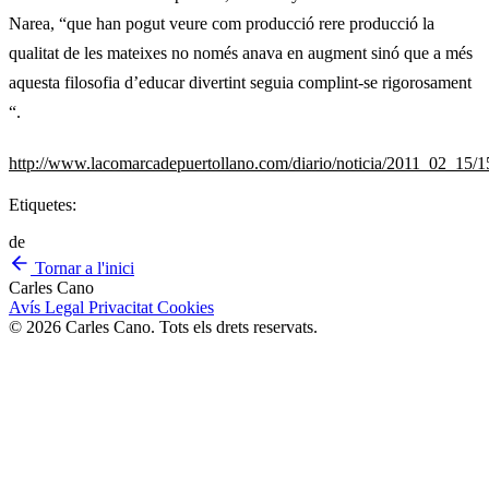
Narea, “que han pogut veure com producció rere producció la
qualitat de les mateixes no només anava en augment sinó que a més
aquesta filosofia d’educar divertint seguia complint-se rigorosament
“.
http://www.lacomarcadepuertollano.com/diario/noticia/2011_02_15/1
Etiquetes:
de
Tornar a l'inici
Carles Cano
Avís Legal
Privacitat
Cookies
© 2026 Carles Cano. Tots els drets reservats.