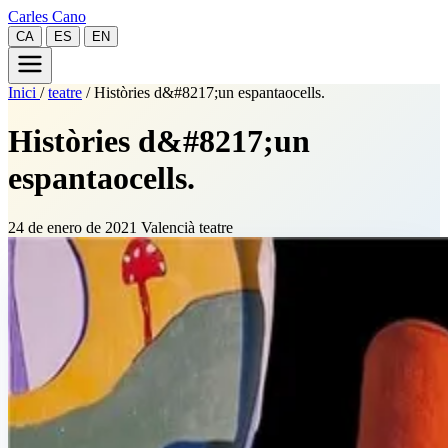
Carles Cano
CA
ES
EN
Inici
/
teatre
/
Històries d&#8217;un espantaocells.
Històries d&#8217;un
espantaocells.
24 de enero de 2021
Valencià
teatre