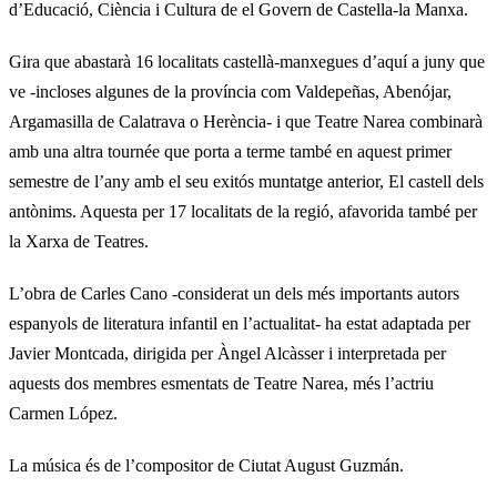
d’Educació, Ciència i Cultura de el Govern de Castella-la Manxa.
Gira que abastarà 16 localitats castellà-manxegues d’aquí a juny que
ve -incloses algunes de la província com Valdepeñas, Abenójar,
Argamasilla de Calatrava o Herència- i que Teatre Narea combinarà
amb una altra tournée que porta a terme també en aquest primer
semestre de l’any amb el seu exitós muntatge anterior, El castell dels
antònims. Aquesta per 17 localitats de la regió, afavorida també per
la Xarxa de Teatres.
L’obra de Carles Cano -considerat un dels més importants autors
espanyols de literatura infantil en l’actualitat- ha estat adaptada per
Javier Montcada, dirigida per Àngel Alcàsser i interpretada per
aquests dos membres esmentats de Teatre Narea, més l’actriu
Carmen López.
La música és de l’compositor de Ciutat August Guzmán.