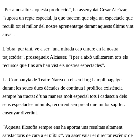
“Per a nosaltres aquesta producció”, ha assenyalat César Alcázar,
“suposa un repte especial, ja que tractem que siga un espectacle que
reculli tot el millor del nostre aprenentatge durant aquests últims vint
anys”.
L’obra, per tant, ve a ser “una mirada cap enrere en la nostra
trajectòria”, prossegueix Alcàsser, “i per a això utilitzarem tots els
recursos que fins ara han vist els nostres espectacles”.
La Companyia de Teatre Narea en el seu llarg i ampli bagatge
durant les seues dues dècades de contínua i prolífica existència
sempre ha tractat d’una manera molt especial tots i cadascun dels
seus espectacles infantils, recorrent sempre al que millor sap fer:
ensenyar divertint.
“Aquesta filosofia sempre ens ha aportat uns resultats altament
satisfactoris de cara a el públic”, va assenyalar el director escènic de