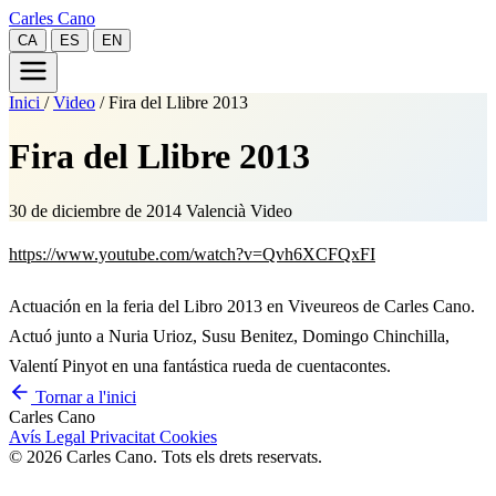
Carles Cano
CA
ES
EN
Inici
/
Video
/
Fira del Llibre 2013
Fira del Llibre 2013
30 de diciembre de 2014
Valencià
Video
https://www.youtube.com/watch?v=Qvh6XCFQxFI
Actuación en la feria del Libro 2013 en Viveureos de Carles Cano.
Actuó junto a Nuria Urioz, Susu Benitez, Domingo Chinchilla,
Valentí Pinyot en una fantástica rueda de cuentacontes.
Tornar a l'inici
Carles Cano
Avís Legal
Privacitat
Cookies
© 2026 Carles Cano. Tots els drets reservats.