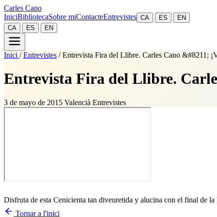
Carles Cano
Inici
Biblioteca
Sobre mi
Contacte
Entrevistes
CA
ES
EN
CA
ES
EN
Inici
/
Entrevistes
/
Entrevista Fira del Llibre. Carles Cano &#8211; ¡
Entrevista Fira del Llibre. Car
3 de mayo de 2015
Valencià
Entrevistes
Disfruta de esta Cenicienta tan diveuretida y alucina con el final de la
Tornar a l'inici