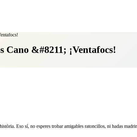
Ventafocs!
les Cano &#8211; ¡Ventafocs!
 història. Eso sí, no esperes trobar amigables ratoncillos, ni hadas madri