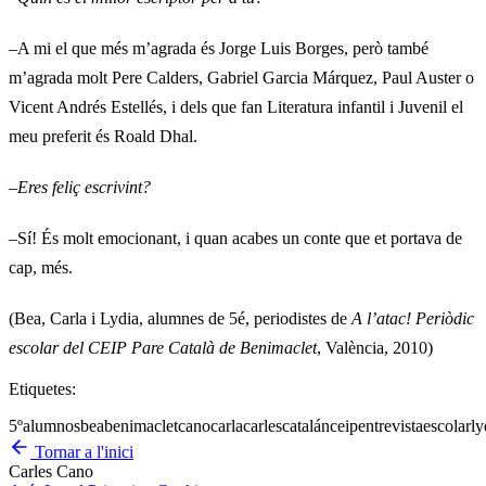
–A mi el que més m’agrada és Jorge Luis Borges, però també
m’agrada molt Pere Calders, Gabriel Garcia Márquez, Paul Auster o
Vicent Andrés Estellés, i dels que fan Literatura infantil i Juvenil el
meu preferit és Roald Dhal.
–
Eres feliç escrivint?
–Sí! És molt emocionant, i quan acabes un conte que et portava de
cap, més.
(Bea, Carla i Lydia, alumnes de 5é, periodistes de
A l’atac! Periòdic
escolar del CEIP Pare Català de Benimaclet
, València, 2010)
Etiquetes:
5º
alumnos
bea
benimaclet
cano
carla
carles
catalán
ceip
entrevista
escolar
ly
Tornar a l'inici
Carles Cano