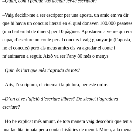
–
Quan, com i perquè vas decidir fer-te escriptor?
–Vaig decidir-me a ser escriptor per una aposta, un amic em va dir
que hi havia un concurs literari en el qual donaven 100.000 pessetes
(una barbaritat de diners) per 10 pàgines. Apostarem a veure qui era
capaç d’escriure un conte per al concurs i vaig guanyar jo (l’aposta,
no el concurs) però als meus amics els va agradar el conte i
m’animaren a seguir. Això va ser l’any 80 més o menys.
–
Quin és l’art que mès t’agrada de tots?
–Arts, l’escriptura, el cinema i la pintura, per este ordre.
–
D’on et ve l’afició d’escriure llibres? De xicotet t’agradava
escriure?
–Ho he explicat més amunt, de tota manera vaig descobrir que tenia
una facilitat innata per a contar històries de menut. Mireu, a la meua