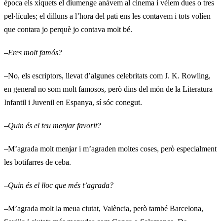
època els xiquets el diumenge anàvem al cinema i véiem dues o tres
pel·lícules; el dilluns a l’hora del pati ens les contavem i tots volíen
que contara jo perquè jo contava molt bé.
–
Eres molt famós?
–No, els escriptors, llevat d’algunes celebritats com J. K. Rowling,
en general no som molt famosos, però dins del món de la Literatura
Infantil i Juvenil en Espanya, sí sóc conegut.
–
Quin és el teu menjar favorit?
–M’agrada molt menjar i m’agraden moltes coses, però especialment
les botifarres de ceba.
–
Quin és el lloc que més t’agrada?
–M’agrada molt la meua ciutat, València, però també Barcelona,