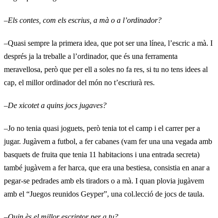
–
Els contes, com els escrius, a mà o a l’ordinador?
–Quasi sempre la primera idea, que pot ser una línea, l’escric a mà. I
després ja la treballe a l’ordinador, que és una ferramenta
meravellosa, però que per ell a soles no fa res, si tu no tens idees al
cap, el millor ordinador del món no t’escriurà res.
–
De xicotet a quins jocs jugaves?
–Jo no tenia quasi joguets, però tenia tot el camp i el carrer per a
jugar. Jugàvem a futbol, a fer cabanes (vam fer una una vegada amb
basquets de fruita que tenia 11 habitacions i una entrada secreta)
també jugàvem a fer harca, que era una bestiesa, consistia en anar a
pegar-se pedrades amb els tiradors o a mà. I quan plovia jugàvem
amb el “Juegos reunidos Geyper”, una col.lecció de jocs de taula.
–
Quin ès el millor escriptor per a tu?