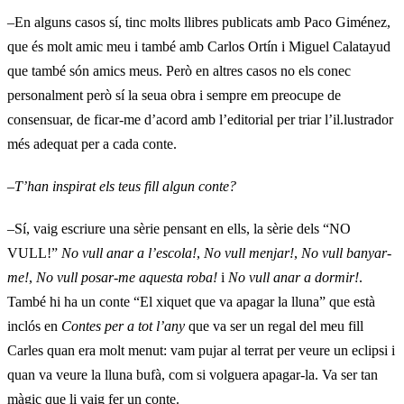
–En alguns casos sí, tinc molts llibres publicats amb Paco Giménez,
que és molt amic meu i també amb Carlos Ortín i Miguel Calatayud
que també són amics meus. Però en altres casos no els conec
personalment però sí la seua obra i sempre em preocupe de
consensuar, de ficar-me d’acord amb l’editorial per triar l’il.lustrador
més adequat per a cada conte.
–
T’han inspirat els teus fill algun conte?
–Sí, vaig escriure una sèrie pensant en ells, la sèrie dels “NO
VULL!”
No vull anar a l’escola!
,
No vull menjar!
,
No vull banyar-
me!
,
No vull posar-me aquesta roba!
i
No vull anar a dormir!
.
També hi ha un conte “El xiquet que va apagar la lluna” que està
inclós en
Contes per a tot l’any
que va ser un regal del meu fill
Carles quan era molt menut: vam pujar al terrat per veure un eclipsi i
quan va veure la lluna bufà, com si volguera apagar-la. Va ser tan
màgic que li vaig fer un conte.