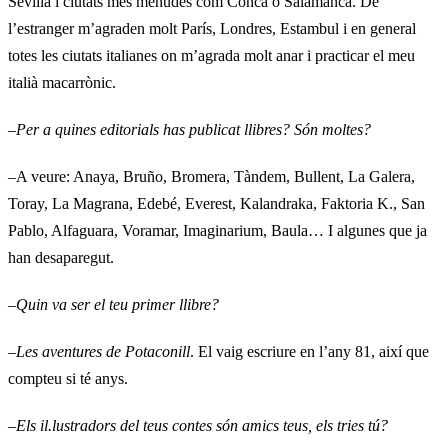
Sevilla i ciutats més menudes com Conca o Salamanca. De
l’estranger m’agraden molt París, Londres, Estambul i en general
totes les ciutats italianes on m’agrada molt anar i practicar el meu
italià macarrònic.
–
Per a quines editorials has publicat llibres? Són moltes?
–A veure: Anaya, Bruño, Bromera, Tàndem, Bullent, La Galera,
Toray, La Magrana, Edebé, Everest, Kalandraka, Faktoria K., San
Pablo, Alfaguara, Voramar, Imaginarium, Baula… I algunes que ja
han desaparegut.
–
Quin va ser el teu primer llibre?
–
Les aventures de Potaconill
. El vaig escriure en l’any 81, així que
compteu si té anys.
–
Els il.lustradors del teus contes són amics teus, els tries tú?