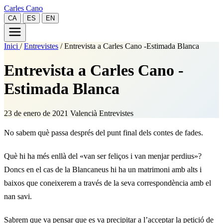
Carles Cano
CA
ES
EN
Inici
/
Entrevistes
/
Entrevista a Carles Cano -Estimada Blanca
Entrevista a Carles Cano -
Estimada Blanca
23 de enero de 2021
Valencià
Entrevistes
No sabem què passa després del punt final dels contes de fades.
Què hi ha més enllà del «van ser feliços i van menjar perdius»?
Doncs en el cas de la Blancaneus hi ha un matrimoni amb alts i
baixos que coneixerem a través de la seva correspondència amb el
nan savi.
Sabrem que va pensar que es va precipitar a l’acceptar la petició de