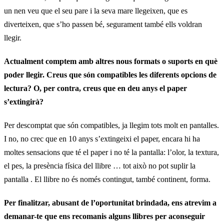
un nen veu que el seu pare i la seva mare llegeixen, que es
diverteixen, que s’ho passen bé, segurament també ells voldran
llegir.
Actualment comptem amb altres nous formats o suports en què
poder llegir.
Creus que són compatibles les diferents opcions de
lectura?
O, per contra, creus que en deu anys el paper
s’extingirà?
Per descomptat que són compatibles, ja llegim tots molt en pantalles.
I no, no crec que en 10 anys s’extingeixi el paper, encara hi ha
moltes sensacions que té el paper i no té la pantalla: l’olor, la textura,
el pes, la presència física del llibre … tot això no pot suplir la
pantalla . El llibre no és només contingut, també continent, forma.
Per finalitzar, abusant de l’oportunitat brindada, ens atrevim a
demanar-te que ens recomanis alguns llibres per aconseguir