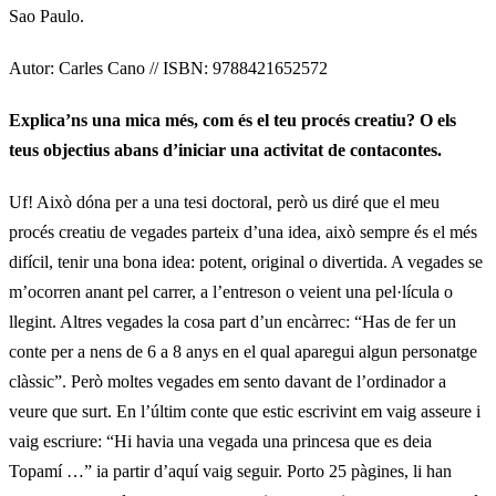
Sao Paulo.
Autor: Carles Cano // ISBN: 9788421652572
Explica’ns una mica més, com és el teu procés creatiu?
O els
teus objectius abans d’iniciar una activitat de contacontes.
Uf! Això dóna per a una tesi doctoral, però us diré que el meu
procés creatiu de vegades parteix d’una idea, això sempre és el més
difícil, tenir una bona idea: potent, original o divertida. A vegades se
m’ocorren anant pel carrer, a l’entreson o veient una pel·lícula o
llegint. Altres vegades la cosa part d’un encàrrec: “Has de fer un
conte per a nens de 6 a 8 anys en el qual aparegui algun personatge
clàssic”. Però moltes vegades em sento davant de l’ordinador a
veure que surt. En l’últim conte que estic escrivint em vaig asseure i
vaig escriure: “Hi havia una vegada una princesa que es deia
Topamí …” ia partir d’aquí vaig seguir. Porto 25 pàgines, li han