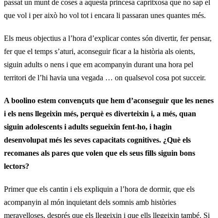
passat un munt de coses a aquesta princesa capritxosa que no sap el
que vol i per això ho vol tot i encara li passaran unes quantes més.
Els meus objectius a l’hora d’explicar contes són divertir, fer pensar,
fer que el temps s’aturi, aconseguir ficar a la història als oients,
siguin adults o nens i que em acompanyin durant una hora pel
territori de l’hi havia una vegada … on qualsevol cosa pot succeir.
A boolino estem convençuts que hem d’aconseguir que les nenes
i els nens llegeixin més, perquè es diverteixin i, a més, quan
siguin adolescents i adults segueixin fent-ho, i hagin
desenvolupat més les seves capacitats cognitives.
¿Què els
recomanes als pares que volen que els seus fills siguin bons
lectors?
Primer que els cantin i els expliquin a l’hora de dormir, que els
acompanyin al món inquietant dels somnis amb històries
meravelloses, després que els llegeixin i que ells llegeixin també. Si