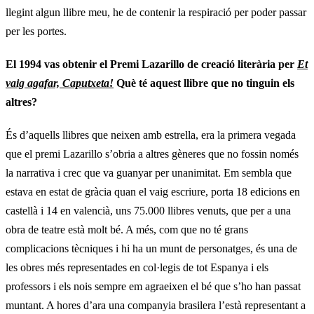
llegint algun llibre meu, he de contenir la respiració per poder passar
per les portes.
El 1994 vas obtenir el Premi Lazarillo de creació literària per
Et
vaig agafar, Caputxeta!
Què té aquest llibre que no tinguin els
altres?
És d’aquells llibres que neixen amb estrella, era la primera vegada
que el premi Lazarillo s’obria a altres gèneres que no fossin només
la narrativa i crec que va guanyar per unanimitat. Em sembla que
estava en estat de gràcia quan el vaig escriure, porta 18 edicions en
castellà i 14 en valencià, uns 75.000 llibres venuts, que per a una
obra de teatre està molt bé. A més, com que no té grans
complicacions tècniques i hi ha un munt de personatges, és una de
les obres més representades en col·legis de tot Espanya i els
professors i els nois sempre em agraeixen el bé que s’ho han passat
muntant. A hores d’ara una companyia brasilera l’està representant a