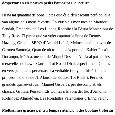
despertar en els nostres petits l’amor per la lectura.
Hi ha tal quantitat de bons llibres que és difícil escollir però bé, allà
van alguns dels meus favorits: On viuen els monstres de Maurice
Sendak, Frederick de Leo Lionni, Rodolfo i la Bèstia Monstruosa de
Tony Ross, El pirata que va voler capturar la lluna de Dennis
Hazaley, Gripau i SEPO d’Arnold Lobel, Melmelada d’anxoves de
Carmen Santonja, Quan de nit truquen a la porta de Xabier Posa’t
Docampo, Música, mestre! de Miquel Desclot, Alícia al país de les
meravelles de Lewis Carroll. Tot Roald Dhal, especialment Contes
en vers per a nens perversos. La veritable i singular història de la
princesa i el drac de JL Alonso de Santos. Tot Rodari. Per més
grandets qualsevol Juan Manuel Gisbert i, per descomptat, els
clàssics: Grimm, Perrault. Els Contes a la vora del foc d’Antonio
Rodriguez Almodóvar, Les Rondalles Valencianes d’Enric valor …
Moltíssimes gràcies pel teu temps i atenció, i des boolino t’oferim