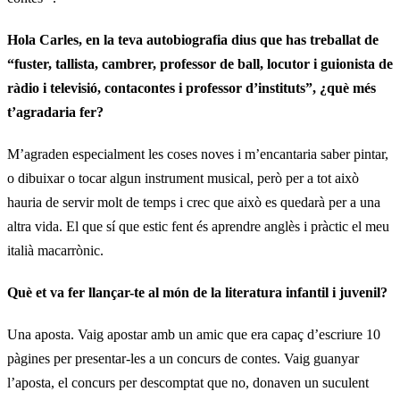
Hola Carles, en la teva autobiografia dius que has treballat de
“fuster, tallista, cambrer, professor de ball, locutor i guionista de
ràdio i televisió, contacontes i professor d’instituts”, ¿què més
t’agradaria fer?
M’agraden especialment les coses noves i m’encantaria saber pintar,
o dibuixar o tocar algun instrument musical, però per a tot això
hauria de servir molt de temps i crec que això es quedarà per a una
altra vida. El que sí que estic fent és aprendre anglès i pràctic el meu
italià macarrònic.
Què et va fer llançar-te al món de la literatura infantil i juvenil?
Una aposta. Vaig apostar amb un amic que era capaç d’escriure 10
pàgines per presentar-les a un concurs de contes. Vaig guanyar
l’aposta, el concurs per descomptat que no, donaven un suculent