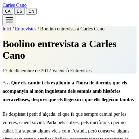
Carles Cano
CA
ES
EN
Inici
/
Entrevistes
/
Boolino entrevista a Carles Cano
Boolino entrevista a Carles
Cano
17 de diciembre de 2012
Valencià
Entrevistes
“… Que els cantin i els expliquin a l’hora de dormir, que els
acompanyin al món inquietant dels somnis amb històries
meravelloses, després que els llegeixin i que ells llegeixin també.”
És despistat i petit d’alçada, el que fa que sempre camini per les
voreres, caient sovint. Parla pels colzes, pels micròfons i per no
callar. Ha superat alguns vicis com l’estudi, però conserva alguns