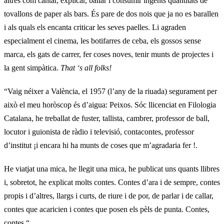
altres com cantar, explicar, ballar i consumir ingents quantitats de
tovallons de paper als bars. És pare de dos nois que ja no es barallen
i als quals els encanta criticar les seves paelles. Li agraden
especialment el cinema, les botifarres de ceba, els gossos sense
marca, els gats de carrer, fer coses noves, tenir munts de projectes i
la gent simpàtica.
That ‘s all folks!
“Vaig néixer a València, el 1957 (l’any de la riuada) segurament per
això el meu horòscop és d’aigua: Peixos. Sóc llicenciat en Filologia
Catalana, he treballat de fuster, tallista, cambrer, professor de ball,
locutor i guionista de ràdio i televisió, contacontes, professor
d’institut ¡i encara hi ha munts de coses que m’agradaria fer !.
He viatjat una mica, he llegit una mica, he publicat uns quants llibres
i, sobretot, he explicat molts contes. Contes d’ara i de sempre, contes
propis i d’altres, llargs i curts, de riure i de por, de parlar i de callar,
contes que acaricien i contes que posen els pèls de punta. Contes,
contes “.