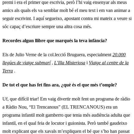
premi i era el primer que escrivia, però l’hi vaig ensenyar als meus
amics als quals els va semblar molt bé el meu text i em van animar a
seguir escrivint. I aquí segueixo, apostant contra mi mateix a veure si
sóc capaç d’escriure sempre una altra cosa més.
Recordes algun llibre que marqués la teva infància?
Els de Julio Verne de la col.lecció Bruguera, especialment
20.000
llegües de viatge submarí
,
L’Illa Misteriosa
i
Viatge al centre de la
Terra
.
De tot el que has fet fins ara, ¿què és el que més t’omple?
Uf, que difícil triar! Em vaig divertir molt fent un programa de ràdio
a Ràdio Nou, “El Trencanous” (EL TRENCANOUS) era un
programa infantil molt gamberro que tenia més audiència adulta que
infantil, en el qual feia de locutor i guionista. Però també gaudeixo
molt explicant que els xavals m’expliquen el bé que s’ho han passat