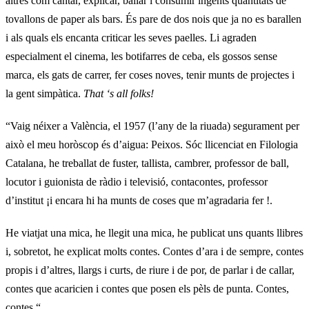
altres com cantar, explicar, ballar i consumir ingents quantitats de
tovallons de paper als bars. És pare de dos nois que ja no es barallen
i als quals els encanta criticar les seves paelles. Li agraden
especialment el cinema, les botifarres de ceba, els gossos sense
marca, els gats de carrer, fer coses noves, tenir munts de projectes i
la gent simpàtica.
That ‘s all folks!
“Vaig néixer a València, el 1957 (l’any de la riuada) segurament per
això el meu horòscop és d’aigua: Peixos. Sóc llicenciat en Filologia
Catalana, he treballat de fuster, tallista, cambrer, professor de ball,
locutor i guionista de ràdio i televisió, contacontes, professor
d’institut ¡i encara hi ha munts de coses que m’agradaria fer !.
He viatjat una mica, he llegit una mica, he publicat uns quants llibres
i, sobretot, he explicat molts contes. Contes d’ara i de sempre, contes
propis i d’altres, llargs i curts, de riure i de por, de parlar i de callar,
contes que acaricien i contes que posen els pèls de punta. Contes,
contes “.