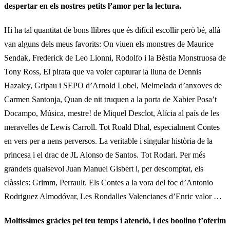
despertar en els nostres petits l’amor per la lectura.
Hi ha tal quantitat de bons llibres que és difícil escollir però bé, allà
van alguns dels meus favorits: On viuen els monstres de Maurice
Sendak, Frederick de Leo Lionni, Rodolfo i la Bèstia Monstruosa de
Tony Ross, El pirata que va voler capturar la lluna de Dennis
Hazaley, Gripau i SEPO d’Arnold Lobel, Melmelada d’anxoves de
Carmen Santonja, Quan de nit truquen a la porta de Xabier Posa’t
Docampo, Música, mestre! de Miquel Desclot, Alícia al país de les
meravelles de Lewis Carroll. Tot Roald Dhal, especialment Contes
en vers per a nens perversos. La veritable i singular història de la
princesa i el drac de JL Alonso de Santos. Tot Rodari. Per més
grandets qualsevol Juan Manuel Gisbert i, per descomptat, els
clàssics: Grimm, Perrault. Els Contes a la vora del foc d’Antonio
Rodriguez Almodóvar, Les Rondalles Valencianes d’Enric valor …
Moltíssimes gràcies pel teu temps i atenció, i des boolino t’oferim