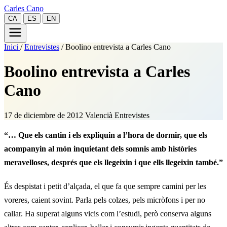
Carles Cano
CA
ES
EN
Inici
/
Entrevistes
/
Boolino entrevista a Carles Cano
Boolino entrevista a Carles
Cano
17 de diciembre de 2012
Valencià
Entrevistes
“… Que els cantin i els expliquin a l’hora de dormir, que els
acompanyin al món inquietant dels somnis amb històries
meravelloses, després que els llegeixin i que ells llegeixin també.”
És despistat i petit d’alçada, el que fa que sempre camini per les
voreres, caient sovint. Parla pels colzes, pels micròfons i per no
callar. Ha superat alguns vicis com l’estudi, però conserva alguns