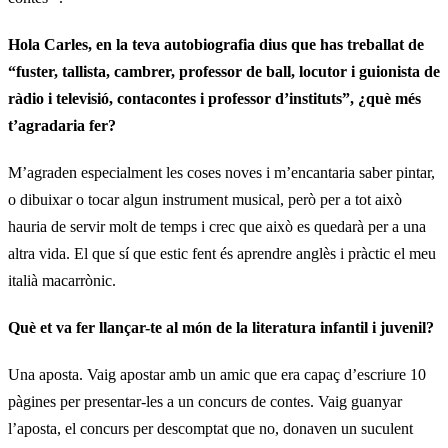
Hola Carles, en la teva autobiografia dius que has treballat de
“fuster, tallista, cambrer, professor de ball, locutor i guionista de
ràdio i televisió, contacontes i professor d’instituts”, ¿què més
t’agradaria fer?
M’agraden especialment les coses noves i m’encantaria saber pintar,
o dibuixar o tocar algun instrument musical, però per a tot això
hauria de servir molt de temps i crec que això es quedarà per a una
altra vida. El que sí que estic fent és aprendre anglès i pràctic el meu
italià macarrònic.
Què et va fer llançar-te al món de la literatura infantil i juvenil?
Una aposta. Vaig apostar amb un amic que era capaç d’escriure 10
pàgines per presentar-les a un concurs de contes. Vaig guanyar
l’aposta, el concurs per descomptat que no, donaven un suculent