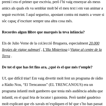
premi i era el primer que escrivia, però l’hi vaig ensenyar als meus
amics als quals els va semblar molt bé el meu text i em van animar a
seguir escrivint. I aquí segueixo, apostant contra mi mateix a veure si
sóc capaç d’escriure sempre una altra cosa més.
Recordes algun llibre que marqués la teva infància?
Els de Julio Verne de la col.lecció Bruguera, especialment
20.000
llegües de viatge submarí
,
L’Illa Misteriosa
i
Viatge al centre de la
Terra
.
De tot el que has fet fins ara, ¿què és el que més t’omple?
Uf, que difícil triar! Em vaig divertir molt fent un programa de ràdio
a Ràdio Nou, “El Trencanous” (EL TRENCANOUS) era un
programa infantil molt gamberro que tenia més audiència adulta que
infantil, en el qual feia de locutor i guionista. Però també gaudeixo
molt explicant que els xavals m’expliquen el bé que s’ho han passat