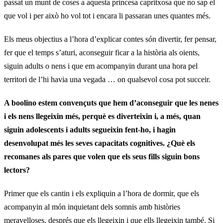
passat un munt de coses a aquesta princesa capritxosa que no sap el
que vol i per això ho vol tot i encara li passaran unes quantes més.
Els meus objectius a l’hora d’explicar contes són divertir, fer pensar,
fer que el temps s’aturi, aconseguir ficar a la història als oients,
siguin adults o nens i que em acompanyin durant una hora pel
territori de l’hi havia una vegada … on qualsevol cosa pot succeir.
A boolino estem convençuts que hem d’aconseguir que les nenes
i els nens llegeixin més, perquè es diverteixin i, a més, quan
siguin adolescents i adults segueixin fent-ho, i hagin
desenvolupat més les seves capacitats cognitives.
¿Què els
recomanes als pares que volen que els seus fills siguin bons
lectors?
Primer que els cantin i els expliquin a l’hora de dormir, que els
acompanyin al món inquietant dels somnis amb històries
meravelloses, després que els llegeixin i que ells llegeixin també. Si