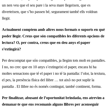
un nen veu que el seu pare i la seva mare llegeixen, que es
diverteixen, que s’ho passen bé, segurament també ells voldran
llegir.
Actualment comptem amb altres nous formats o suports en què
poder llegir.
Creus que són compatibles les diferents opcions de
lectura?
O, per contra, creus que en deu anys el paper
s’extingirà?
Per descomptat que són compatibles, ja llegim tots molt en pantalles.
I no, no crec que en 10 anys s’extingeixi el paper, encara hi ha
moltes sensacions que té el paper i no té la pantalla: l’olor, la textura,
el pes, la presència física del llibre … tot això no pot suplir la
pantalla . El llibre no és només contingut, també continent, forma.
Per finalitzar, abusant de l’oportunitat brindada, ens atrevim a
demanar-te que ens recomanis alguns llibres per aconseguir