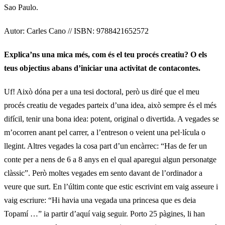
Sao Paulo.
Autor: Carles Cano // ISBN: 9788421652572
Explica’ns una mica més, com és el teu procés creatiu?
O els
teus objectius abans d’iniciar una activitat de contacontes.
Uf! Això dóna per a una tesi doctoral, però us diré que el meu
procés creatiu de vegades parteix d’una idea, això sempre és el més
difícil, tenir una bona idea: potent, original o divertida. A vegades se
m’ocorren anant pel carrer, a l’entreson o veient una pel·lícula o
llegint. Altres vegades la cosa part d’un encàrrec: “Has de fer un
conte per a nens de 6 a 8 anys en el qual aparegui algun personatge
clàssic”. Però moltes vegades em sento davant de l’ordinador a
veure que surt. En l’últim conte que estic escrivint em vaig asseure i
vaig escriure: “Hi havia una vegada una princesa que es deia
Topamí …” ia partir d’aquí vaig seguir. Porto 25 pàgines, li han