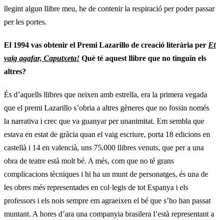
llegint algun llibre meu, he de contenir la respiració per poder passar
per les portes.
El 1994 vas obtenir el Premi Lazarillo de creació literària per
Et
vaig agafar, Caputxeta!
Què té aquest llibre que no tinguin els
altres?
És d’aquells llibres que neixen amb estrella, era la primera vegada
que el premi Lazarillo s’obria a altres gèneres que no fossin només
la narrativa i crec que va guanyar per unanimitat. Em sembla que
estava en estat de gràcia quan el vaig escriure, porta 18 edicions en
castellà i 14 en valencià, uns 75.000 llibres venuts, que per a una
obra de teatre està molt bé. A més, com que no té grans
complicacions tècniques i hi ha un munt de personatges, és una de
les obres més representades en col·legis de tot Espanya i els
professors i els nois sempre em agraeixen el bé que s’ho han passat
muntant. A hores d’ara una companyia brasilera l’està representant a