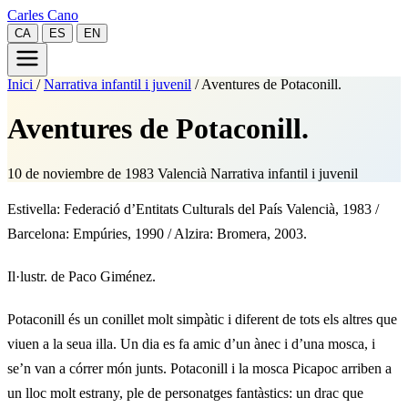
Carles Cano
CA
ES
EN
Inici
/
Narrativa infantil i juvenil
/
Aventures de Potaconill.
Aventures de Potaconill.
10 de noviembre de 1983
Valencià
Narrativa infantil i juvenil
Estivella: Federació d’Entitats Culturals del País Valencià, 1983 /
Barcelona: Empúries, 1990 / Alzira: Bromera, 2003.
Il·lustr. de Paco Giménez.
Potaconill és un conillet molt simpàtic i diferent de tots els altres que
viuen a la seua illa. Un dia es fa amic d’un ànec i d’una mosca, i
se’n van a córrer món junts. Potaconill i la mosca Picapoc arriben a
un lloc molt estrany, ple de personatges fantàstics: un drac que